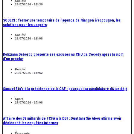
Société
28/07/2026 - 18h30
SODECI : fermeture temporaire de l’agence de Niangon à Yopougon, les
solutions pour les usagers
Société
28/07/2026 - 16h08
Doliziana Debordo présente ses excuses au CHU de Cocody après la mort
d’un proche
People
28/07/2026 - 15h52
Samuel Eto’o à la présidence de la CAF : pourquoi sa candidature divise déjà
Sport
28/07/2026 - 15h08
Affaire des 39 milliards de FCFA à la DGI : Ouattara Sié Abou affirme avoir
déclenché les enquêtes internes
Économie