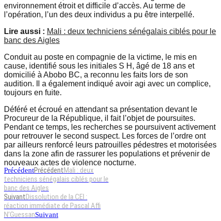
environnement étroit et difficile d’accès. Au terme de
l’opération, l’un des deux individus a pu être interpellé.
Lire aussi :
Mali : deux techniciens sénégalais ciblés pour le
banc des Aigles
Conduit au poste en compagnie de la victime, le mis en
cause, identifié sous les initiales S H, âgé de 18 ans et
domicilié à Abobo BC, a reconnu les faits lors de son
audition. Il a également indiqué avoir agi avec un complice,
toujours en fuite.
Déféré et écroué en attendant sa présentation devant le
Procureur de la République, il fait l’objet de poursuites.
Pendant ce temps, les recherches se poursuivent activement
pour retrouver le second suspect. Les forces de l’ordre ont
par ailleurs renforcé leurs patrouilles pédestres et motorisées
dans la zone afin de rassurer les populations et prévenir de
nouveaux actes de violence nocturne.
Précédent
Mali : deux
Précédent
techniciens sénégalais ciblés pour le
banc des Aigles
Suivant
Dissolution de la CEI :
réaction immédiate de Pascal Affi
N’Guessan
Suivant