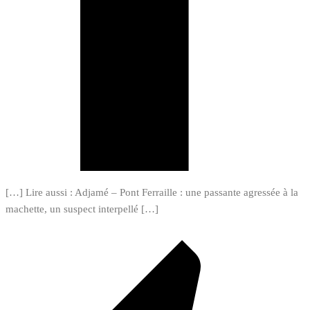
[…] Lire aussi : Adjamé – Pont Ferraille : une passante agressée à la
machette, un suspect interpellé […]