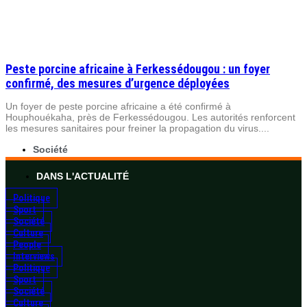
Peste porcine africaine à Ferkessédougou : un foyer
confirmé, des mesures d’urgence déployées
Un foyer de peste porcine africaine a été confirmé à
Houphouékaha, près de Ferkessédougou. Les autorités renforcent
les mesures sanitaires pour freiner la propagation du virus....
Société
DANS L'ACTUALITÉ
Politique
Sport
Société
Culture
People
Interviews
Politique
Sport
Société
Culture