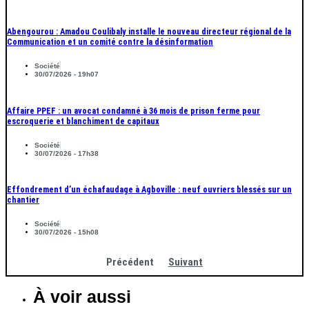
Abengourou : Amadou Coulibaly installe le nouveau directeur régional de la
Communication et un comité contre la désinformation
Société
30/07/2026 - 19h07
Affaire PPEF : un avocat condamné à 36 mois de prison ferme pour
escroquerie et blanchiment de capitaux
Société
30/07/2026 - 17h38
Effondrement d’un échafaudage à Agboville : neuf ouvriers blessés sur un
chantier
Société
30/07/2026 - 15h08
Précédent
Suivant
À voir aussi