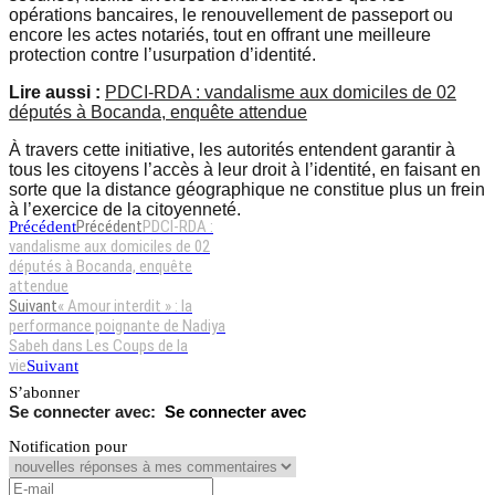
opérations bancaires, le renouvellement de passeport ou
encore les actes notariés, tout en offrant une meilleure
protection contre l’usurpation d’identité.
Lire aussi :
PDCI-RDA : vandalisme aux domiciles de 02
députés à Bocanda, enquête attendue
À travers cette initiative, les autorités entendent garantir à
tous les citoyens l’accès à leur droit à l’identité, en faisant en
sorte que la distance géographique ne constitue plus un frein
à l’exercice de la citoyenneté.
Précédent
PDCI-RDA :
Précédent
vandalisme aux domiciles de 02
députés à Bocanda, enquête
attendue
Suivant
« Amour interdit » : la
performance poignante de Nadiya
Sabeh dans Les Coups de la
vie
Suivant
S’abonner
Se connecter avec
Notification pour