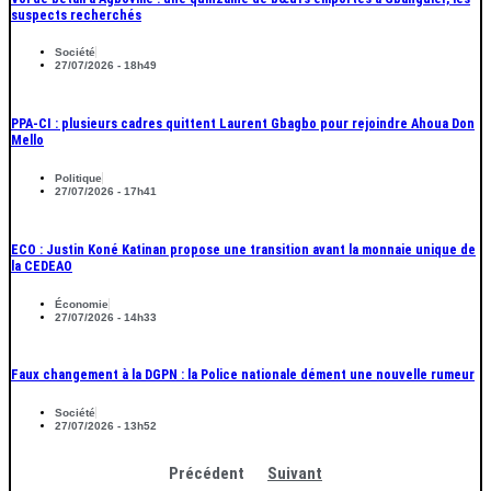
suspects recherchés
Société
27/07/2026 - 18h49
PPA-CI : plusieurs cadres quittent Laurent Gbagbo pour rejoindre Ahoua Don
Mello
Politique
27/07/2026 - 17h41
ECO : Justin Koné Katinan propose une transition avant la monnaie unique de
la CEDEAO
Économie
27/07/2026 - 14h33
Faux changement à la DGPN : la Police nationale dément une nouvelle rumeur
Société
27/07/2026 - 13h52
Précédent
Suivant