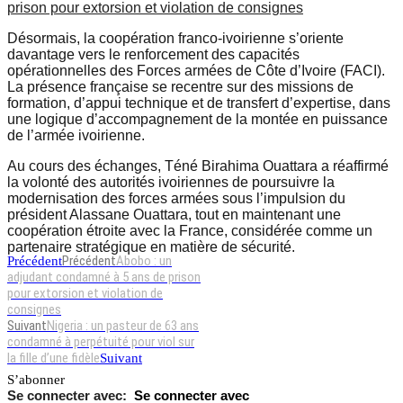
prison pour extorsion et violation de consignes
Désormais, la coopération franco-ivoirienne s’oriente
davantage vers le renforcement des capacités
opérationnelles des Forces armées de Côte d’Ivoire (FACI).
La présence française se recentre sur des missions de
formation, d’appui technique et de transfert d’expertise, dans
une logique d’accompagnement de la montée en puissance
de l’armée ivoirienne.
Au cours des échanges, Téné Birahima Ouattara a réaffirmé
la volonté des autorités ivoiriennes de poursuivre la
modernisation des forces armées sous l’impulsion du
président Alassane Ouattara, tout en maintenant une
coopération étroite avec la France, considérée comme un
partenaire stratégique en matière de sécurité.
Précédent
Abobo : un
Précédent
adjudant condamné à 5 ans de prison
pour extorsion et violation de
consignes
Suivant
Nigeria : un pasteur de 63 ans
condamné à perpétuité pour viol sur
la fille d’une fidèle
Suivant
S’abonner
Se connecter avec