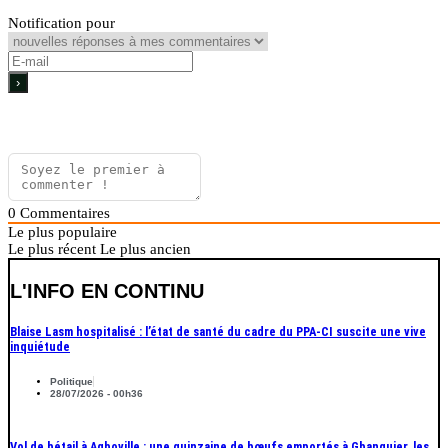
Notification pour
0
Commentaires
Le plus populaire
Le plus récent
Le plus ancien
L'INFO EN CONTINU
Blaise Lasm hospitalisé : l’état de santé du cadre du PPA-CI suscite une vive
inquiétude
Politique
28/07/2026 - 00h36
Vol de bétail à Agboville : une quinzaine de bœufs emportés à Gbanguier, les