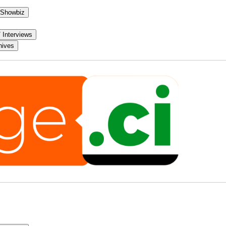
 Showbiz
/ Interviews
hives