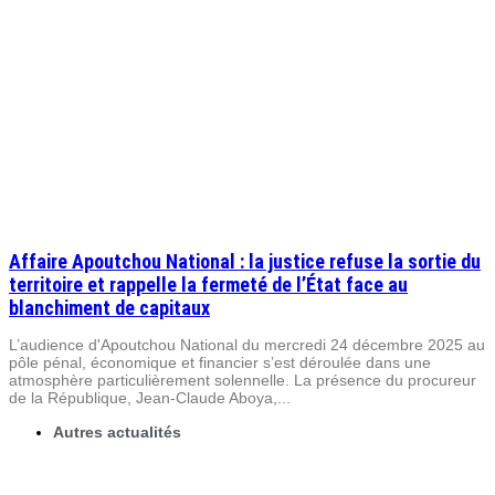
Affaire Apoutchou National : la justice refuse la sortie du
territoire et rappelle la fermeté de l’État face au
blanchiment de capitaux
L’audience d'Apoutchou National du mercredi 24 décembre 2025 au
pôle pénal, économique et financier s’est déroulée dans une
atmosphère particulièrement solennelle. La présence du procureur
de la République, Jean-Claude Aboya,...
Autres actualités