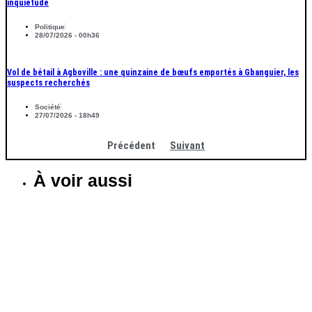
inquiétude
Politique
28/07/2026 - 00h36
Vol de bétail à Agboville : une quinzaine de bœufs emportés à Gbanguier, les
suspects recherchés
Société
27/07/2026 - 18h49
Précédent
Suivant
À voir aussi