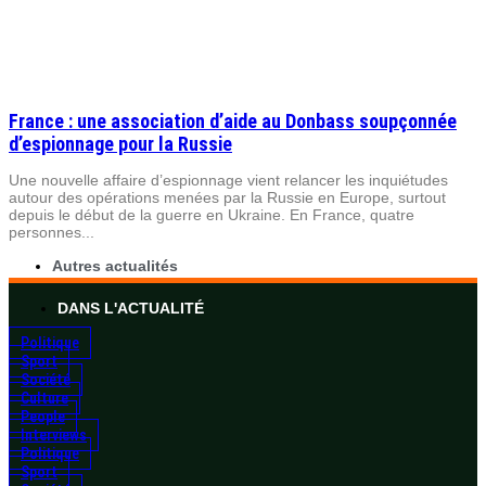
France : une association d’aide au Donbass soupçonnée
d’espionnage pour la Russie
Une nouvelle affaire d’espionnage vient relancer les inquiétudes
autour des opérations menées par la Russie en Europe, surtout
depuis le début de la guerre en Ukraine. En France, quatre
personnes...
Autres actualités
DANS L'ACTUALITÉ
Politique
Sport
Société
Culture
People
Interviews
Politique
Sport