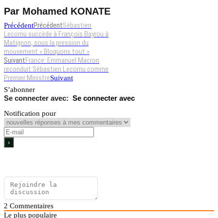
Par Mohamed KONATE
Précédent
Sébastien
Précédent
Lecornu succède à François Bayrou à
Matignon, sous la pression du
mouvement « Bloquons tout »
Suivant
France: Emmanuel Macron
reconduit Sébastien Lecornu comme
Premier Ministre
Suivant
S’abonner
Se connecter avec
Notification pour
2
Commentaires
Le plus populaire