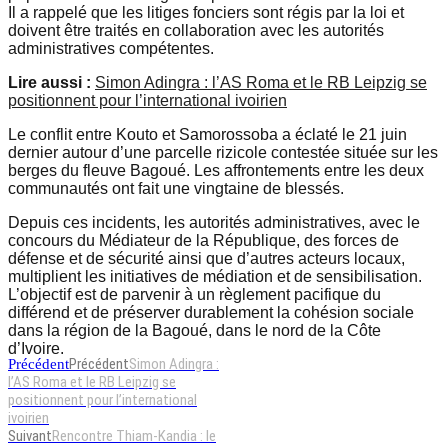
Il a rappelé que les litiges fonciers sont régis par la loi et
doivent être traités en collaboration avec les autorités
administratives compétentes.
Lire aussi :
Simon Adingra : l’AS Roma et le RB Leipzig se
positionnent pour l’international ivoirien
Le conflit entre Kouto et Samorossoba a éclaté le 21 juin
dernier autour d’une parcelle rizicole contestée située sur les
berges du fleuve Bagoué. Les affrontements entre les deux
communautés ont fait une vingtaine de blessés.
Depuis ces incidents, les autorités administratives, avec le
concours du Médiateur de la République, des forces de
défense et de sécurité ainsi que d’autres acteurs locaux,
multiplient les initiatives de médiation et de sensibilisation.
L’objectif est de parvenir à un règlement pacifique du
différend et de préserver durablement la cohésion sociale
dans la région de la Bagoué, dans le nord de la Côte
d’Ivoire.
Précédent
Simon Adingra :
Précédent
l’AS Roma et le RB Leipzig se
positionnent pour l’international
ivoirien
Suivant
Rencontre Thiam-Kandia : le