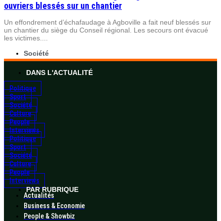
ouvriers blessés sur un chantier
Un effondrement d’échafaudage à Agboville a fait neuf blessés sur
un chantier du siège du Conseil régional. Les secours ont évacué
les victimes....
Société
DANS L'ACTUALITÉ
Politique
Sport
Société
Culture
People
Interviews
Politique
Sport
Société
Culture
People
Interviews
PAR RUBRIQUE
Actualités
Business & Economie
People & Showbiz