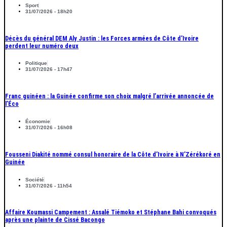
Sport
31/07/2026 - 18h20
Décès du général DEM Aly Justin : les Forces armées de Côte d’Ivoire
perdent leur numéro deux
Politique
31/07/2026 - 17h47
Franc guinéen : la Guinée confirme son choix malgré l’arrivée annoncée de
l’Éco
Économie
31/07/2026 - 16h08
Fousseni Diakité nommé consul honoraire de la Côte d’Ivoire à N’Zérékoré en
Guinée
Société
31/07/2026 - 11h54
Affaire Koumassi Campement : Assalé Tiémoko et Stéphane Bahi convoqués
après une plainte de Cissé Bacongo