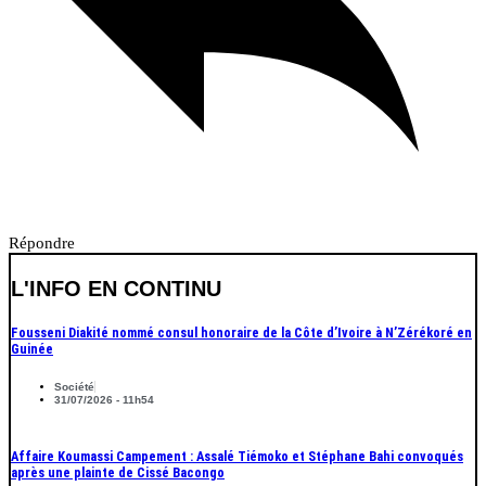
Répondre
L'INFO EN CONTINU
Fousseni Diakité nommé consul honoraire de la Côte d’Ivoire à N’Zérékoré en
Guinée
Société
31/07/2026 - 11h54
Affaire Koumassi Campement : Assalé Tiémoko et Stéphane Bahi convoqués
après une plainte de Cissé Bacongo