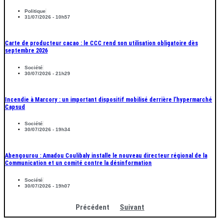
Politique
31/07/2026 - 10h57
Carte de producteur cacao : le CCC rend son utilisation obligatoire dès
septembre 2026
Société
30/07/2026 - 21h29
Incendie à Marcory : un important dispositif mobilisé derrière l’hypermarché
Capsud
Société
30/07/2026 - 19h34
Abengourou : Amadou Coulibaly installe le nouveau directeur régional de la
Communication et un comité contre la désinformation
Société
30/07/2026 - 19h07
Précédent
Suivant