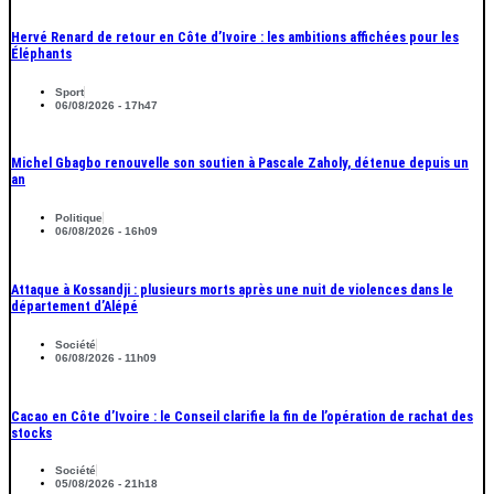
Hervé Renard de retour en Côte d’Ivoire : les ambitions affichées pour les
Éléphants
Sport
06/08/2026 - 17h47
Michel Gbagbo renouvelle son soutien à Pascale Zaholy, détenue depuis un
an
Politique
06/08/2026 - 16h09
Attaque à Kossandji : plusieurs morts après une nuit de violences dans le
département d’Alépé
Société
06/08/2026 - 11h09
Cacao en Côte d’Ivoire : le Conseil clarifie la fin de l’opération de rachat des
stocks
Société
05/08/2026 - 21h18