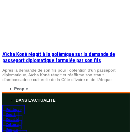
Aïcha Koné réagit à la polémique sur la demande de
passeport diplomatique formulée par son fils
Après la demande de son fils pour l’obtention d’un passeport
diplomatique, Aïcha Koné réagit et réaffirme son statut
d’ambassadrice culturelle de la Côte d’Ivoire et de l’Afrique....
People
DANS L'ACTUALITÉ
Politique
Sport
Société
Culture
People