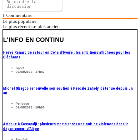
1
Commentaire
Le plus populaire
Le plus récent
Le plus ancien
L'INFO EN CONTINU
Hervé Renard de retour en Côte d’Ivoire : les ambitions affichées pour les
Éléphants
Sport
06/08/2026 - 17h47
Michel Gbagbo renouvelle son soutien à Pascale Zaholy, détenue depuis un
an
Politique
06/08/2026 - 16h09
Attaque à Kossandji : plusieurs morts après une nuit de violences dans le
département d’Alépé
Société