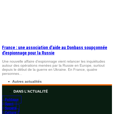
France : une association d’aide au Donbass soupçonnée
d’espionnage pour la Russie
Une nouvelle affaire d’espionnage vient relancer les inquiétudes
autour des opérations menées par la Russie en Europe, surtout
depuis le début de la guerre en Ukraine. En France, quatre
personnes...
Autres actualités
DANS L'ACTUALITÉ
Politique
Sport
Société
Culture