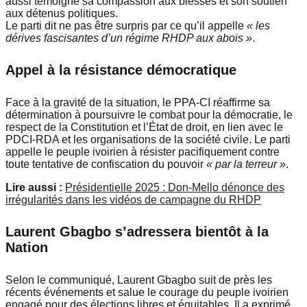
aussi témoigné sa compassion aux blessés et son soutien
aux détenus politiques.
Le parti dit ne pas être surpris par ce qu’il appelle
« les
dérives fascisantes d’un régime RHDP aux abois »
.
Appel à la résistance démocratique
Face à la gravité de la situation, le PPA-CI réaffirme sa
détermination à poursuivre le combat pour la démocratie, le
respect de la Constitution et l’État de droit, en lien avec le
PDCI-RDA et les organisations de la société civile. Le parti
appelle le peuple ivoirien à résister pacifiquement contre
toute tentative de confiscation du pouvoir
« par la terreur »
.
Lire aussi :
Présidentielle 2025 : Don-Mello dénonce des
irrégularités dans les vidéos de campagne du RHDP
Laurent Gbagbo s’adressera bientôt à la
Nation
Selon le communiqué, Laurent Gbagbo suit de près les
récents événements et salue le courage du peuple ivoirien
engagé pour des élections libres et équitables. Il a exprimé