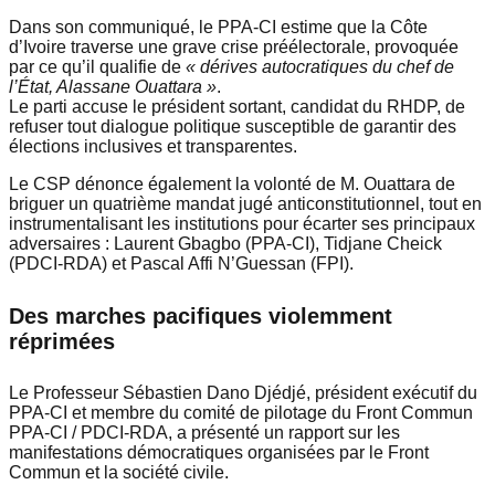
Dans son communiqué, le PPA-CI estime que la Côte
d’Ivoire traverse une grave crise préélectorale, provoquée
par ce qu’il qualifie de
« dérives autocratiques du chef de
l’État, Alassane Ouattara »
.
Le parti accuse le président sortant, candidat du RHDP, de
refuser tout dialogue politique susceptible de garantir des
élections inclusives et transparentes.
Le CSP dénonce également la volonté de M. Ouattara de
briguer un quatrième mandat jugé anticonstitutionnel, tout en
instrumentalisant les institutions pour écarter ses principaux
adversaires : Laurent Gbagbo (PPA-CI), Tidjane Cheick
(PDCI-RDA) et Pascal Affi N’Guessan (FPI).
Des marches pacifiques violemment
réprimées
Le Professeur Sébastien Dano Djédjé, président exécutif du
PPA-CI et membre du comité de pilotage du Front Commun
PPA-CI / PDCI-RDA, a présenté un rapport sur les
manifestations démocratiques organisées par le Front
Commun et la société civile.