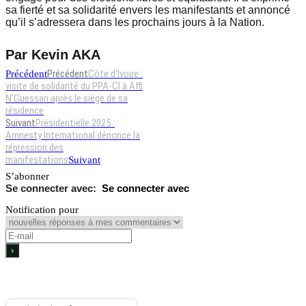
sa fierté et sa solidarité envers les manifestants et annoncé
qu’il s’adressera dans les prochains jours à la Nation.
Par Kevin AKA
Précédent
Côte d’Ivoire :
Précédent
visite de solidarité du PPA-CI à Affi
N’Guessan après le siège de sa
résidence
Suivant
Présidentielle 2025 :
Amnesty International dénonce la
répression des
manifestations
Suivant
S’abonner
Se connecter avec
Notification pour